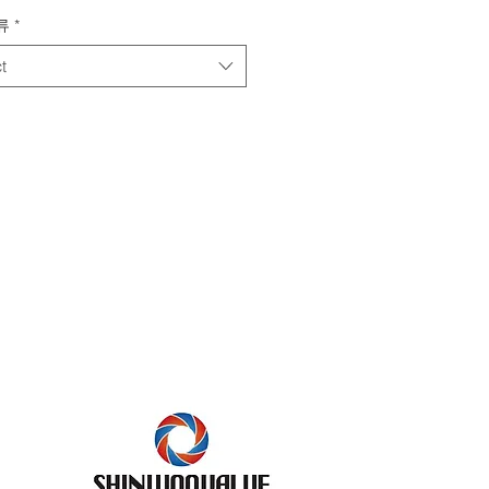
류
*
t