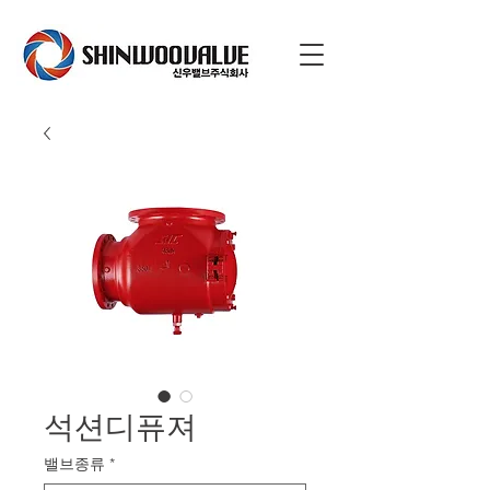
석션디퓨져
밸브종류
*