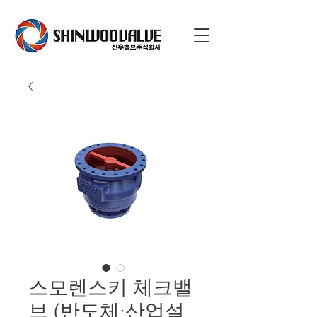
스모렌스키 체크밸
브 (반도체·산업설